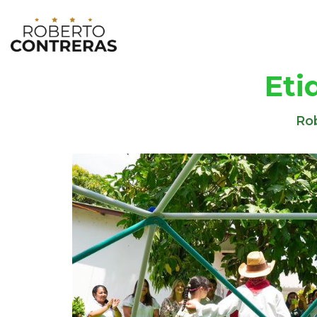
Eti
Rob