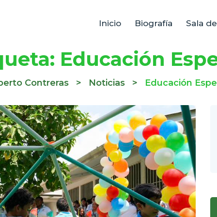
Inicio
Biografía
Sala d
queta:
Educación Espe
erto Contreras
>
Noticias
>
Educación Espe