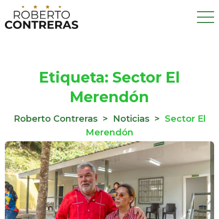
Etiqueta:
Sector El
Merendón
Roberto Contreras
>
Noticias
>
Sector El
Merendón