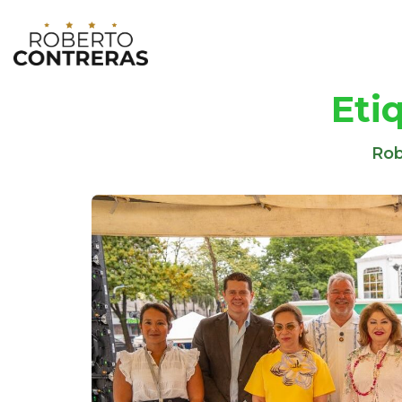
Eti
Rob